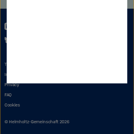
LinkedIn
Bluesky
Terms of use
Imprint
Privacy
FAQ
Cookies
© Helmholtz-Gemeinschaft 2026