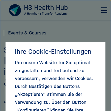
Direkt
Zu Startseite
zum
H
a
Seiteninhalt
u
springen
p
Events & Courses
t
n
Storytelling for Impact
a
Ihre Cookie-Einstellungen
v
| Young Entrepreneurs
i
Um unsere Website für Sie optimal
g
in Science | DEADLINE
zu gestalten und fortlaufend zu
a
t
verbessern, verwenden wir Cookies.
June 2
i
Durch Bestätigen des Buttons
o
„Akzeptieren“ stimmen Sie der
n
Link
Auf
ö
Verwendung zu. Über den Button
Artikel teilen
teilen
f
X
„Konfigurieren“ können Sie Ihre