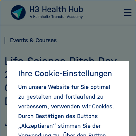
Direkt
Zu Startseite
zum
H
a
Seiteninhalt
u
springen
p
Events & Courses
t
n
Life Science Pitch Day
a
v
2026 | High-Tech
Ihre Cookie-Einstellungen
i
g
Gründerfonds (HGTF) |
Um unsere Website für Sie optimal
a
t
zu gestalten und fortlaufend zu
DEADLINE June 7
i
verbessern, verwenden wir Cookies.
o
Durch Bestätigen des Buttons
n
Link
Auf
ö
„Akzeptieren“ stimmen Sie der
Artikel teilen
teilen
f
X
Verwendung zu. Über den Button