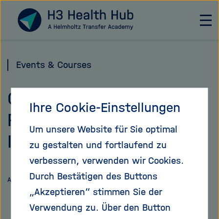
Direkt
Zu Startseite
zum
H
a
Seiteninhalt
u
springen
p
Events & Courses
t
n
Gründerinnentag /
a
Ihre Cookie-Einstellungen
v
Female Founders’ Day |
i
Um unsere Website für Sie optimal
g
IHK Rhein-Neckar
a
zu gestalten und fortlaufend zu
t
verbessern, verwenden wir Cookies.
i
Durch Bestätigen des Buttons
o
Link
Auf
Artikel teilen
n
teilen
„Akzeptieren“ stimmen Sie der
X
ö
Verwendung zu. Über den Button
teilen
f