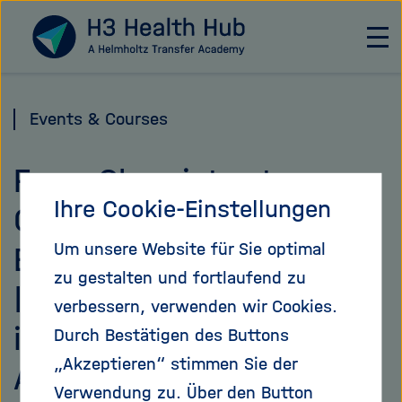
Direkt
Zu Startseite
zum
H
a
Seiteninhalt
u
springen
p
Events & Courses
t
n
From Chemistry to
a
v
Ihre Cookie-Einstellungen
Company: Your
i
g
Um unsere Website für Sie optimal
Entrepreneurial Career
a
zu gestalten und fortlaufend zu
t
| Young Entrepreneurs
i
verbessern, verwenden wir Cookies.
o
in Science | DEADLINE
Durch Bestätigen des Buttons
n
„Akzeptieren“ stimmen Sie der
August 31
ö
f
Verwendung zu. Über den Button