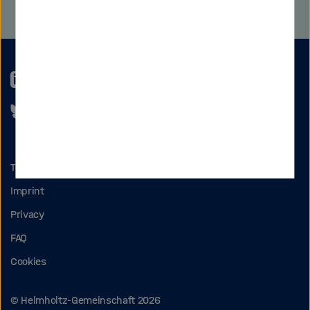
LinkedIn
Bluesky
Terms of use
Imprint
Privacy
FAQ
Cookies
© Helmholtz-Gemeinschaft 2026