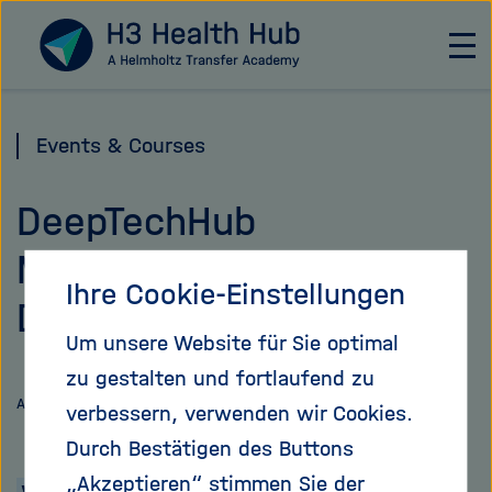
Direkt
Zu Startseite
zum
H
a
Seiteninhalt
u
springen
p
Events & Courses
t
n
DeepTechHub
a
v
Matchmaking |
i
Ihre Cookie-Einstellungen
g
DeepTechHub
a
Um unsere Website für Sie optimal
t
i
zu gestalten und fortlaufend zu
o
Link
Auf
Artikel teilen
verbessern, verwenden wir Cookies.
n
teilen
X
Durch Bestätigen des Buttons
ö
teilen
f
„Akzeptieren“ stimmen Sie der