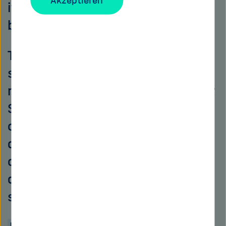
Akzeptieren
it's a fit and a joint journey may
begin.de
The event has two parts – the
speed-dating and an additional
networking session afterwards at
START Uperitivo. 🍕🥂 This is your
chance to continue talking and
deepen the conversation. Of
course there will be food and
drinks for a chatty vibe and
starting inspiration.